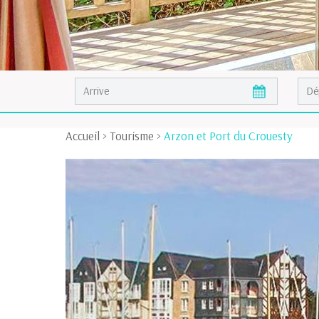
Accueil
>
Tourisme
>
Arzon et Port du Crouesty