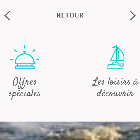
RETOUR
Offres
Les loisirs à
spéciales
découvrir