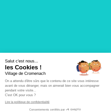
Salut c'est nous...
les Cookies !
Village de Cromenach
On a attendu d'être sûrs que le contenu de ce site vous intéresse
avant de vous déranger, mais on aimerait bien vous accompagner
pendant votre visite...
C'est OK pour vous ?
Conditions de location et d'hébergement
|
Mentions légales
|
Lire la politique de confidentialité
Plan du site
|
Protection des données personnelles
|
Nos flux
Consentements certifiés par
RSS
|
Création et référencement Site internet E-comouest -