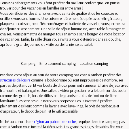
Tous nos hébergements vous font profiter du meilleur confort que l'on puisse
trouver pour des vacances en familles ou entre amis !
Vous bénéficierez des chambres avec des lits de qualité et où les couettes et
oreillers vous sont fournis. Une cuisine entièrement équipée avec réfrigérateur,
plaques de cuisson, petit éléctroménager et batterie de vaisselle, vous permettra
de séjourner sereinement. Une salle de séjour lumineuse, avec table à manger et
chaises, vous permettra de manger tous ensemble sans bouger de votre location
de vacances. Enfin, la salle d'eau vous invite à vous détendre dans sa douche,
après une grande journée de visite ou de farniente au soleil.
Camping
Emplacement camping
Location camping
Pendant votre séjour au sein de notre camping pas cher á Ambon profiter des
structures de loisirs
comme le boulodrome où sont improvisées de nombreuses
parties de pétanque. Et vos bouts de choux pourront s'amuser à l'aire de jeux avec
trampoline et balançoire. Une salle de vidéo-projection fera le bonheur des petits
comme des grands, lors de diffusion de grands matchs de foot ou de films
familiaux ! Les services que nous vous proposons vous invitent à profiter
pleinement des lieux comme la laverie avec lave-linge, le prêt de barbecue et
d'aspirateur, le dépôt de pain, et le wifi accessible.
Niché au coeur d'une
région au patrimoine riche
, l'équipe de notre camping pas
cher á Ambon vous invite à la découvrir. Les grandes plages de sables fins vous