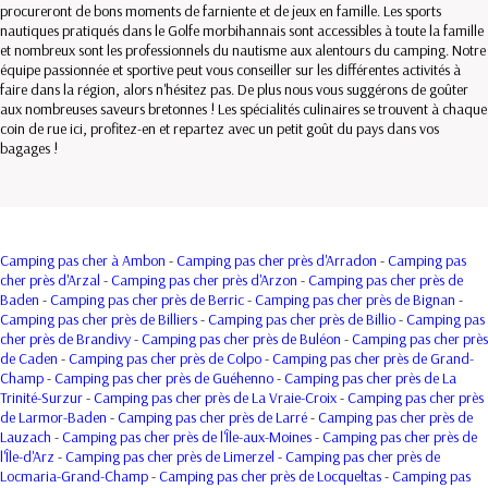
procureront de bons moments de farniente et de jeux en famille. Les sports
nautiques pratiqués dans le Golfe morbihannais sont accessibles à toute la famille
et nombreux sont les professionnels du nautisme aux alentours du camping. Notre
équipe passionnée et sportive peut vous conseiller sur les différentes activités à
faire dans la région, alors n'hésitez pas. De plus nous vous suggérons de goûter
aux nombreuses saveurs bretonnes ! Les spécialités culinaires se trouvent à chaque
coin de rue ici, profitez-en et repartez avec un petit goût du pays dans vos
bagages !
Camping pas cher à Ambon
-
Camping pas cher près d'Arradon
-
Camping pas
cher près d'Arzal
-
Camping pas cher près d'Arzon
-
Camping pas cher près de
Baden
-
Camping pas cher près de Berric
-
Camping pas cher près de Bignan
-
Camping pas cher près de Billiers
-
Camping pas cher près de Billio
-
Camping pas
cher près de Brandivy
-
Camping pas cher près de Buléon
-
Camping pas cher près
de Caden
-
Camping pas cher près de Colpo
-
Camping pas cher près de Grand-
Champ
-
Camping pas cher près de Guéhenno
-
Camping pas cher près de La
Trinité-Surzur
-
Camping pas cher près de La Vraie-Croix
-
Camping pas cher près
de Larmor-Baden
-
Camping pas cher près de Larré
-
Camping pas cher près de
Lauzach
-
Camping pas cher près de l'Île-aux-Moines
-
Camping pas cher près de
l'Île-d'Arz
-
Camping pas cher près de Limerzel
-
Camping pas cher près de
Locmaria-Grand-Champ
-
Camping pas cher près de Locqueltas
-
Camping pas