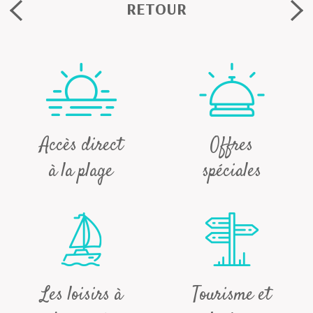
RETOUR
Accès direct
Offres
à la plage
spéciales
Les loisirs à
Tourisme et